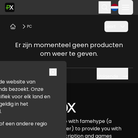
Menu
Zoekopdrach
Soort
PC
Thuis
Er zijn momenteel geen producten
om weer te geven.
Volgende
u de website van
Footer
nds bezoekt. Onze
ifiek voor elk land en
geldig in het
.
Pure Xbox has teamed up with famehype (a
n of een andere regio
certified Xbox Card reseller) to provide you with
all your Xbox credit, subscription and games