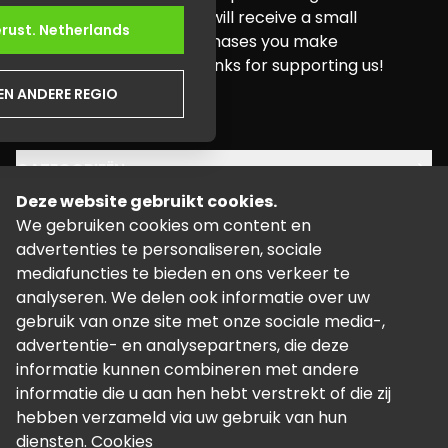
buying needs. Pure Xbox will receive a small
erust.
Netherlands
commission for any purchases you make
through this website. Thanks for supporting us!
EEN ANDERE REGIO
youtube
twitter
instagram
facebook
CATEGORIEËN
Deze website gebruikt cookies.
JURIDISCH
We gebruiken cookies om content en
advertenties te personaliseren, sociale
STEUN
mediafuncties te bieden en ons verkeer te
analyseren. We delen ook informatie over uw
gebruik van onze site met onze sociale media-,
advertentie- en analysepartners, die deze
informatie kunnen combineren met andere
informatie die u aan hen hebt verstrekt of die zij
©
2026
Mogelijk gemaakt door Kalixo.
hebben verzameld via uw gebruik van hun
diensten.
Cookies