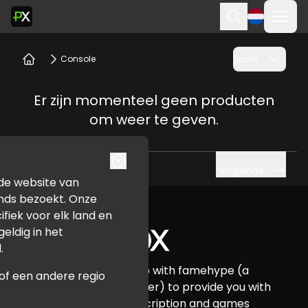
Menu
Zoekopdrach
Soort
Console
Thuis
Er zijn momenteel geen producten
om weer te geven.
Volgende
u de website van
Footer
nds bezoekt. Onze
ifiek voor elk land en
geldig in het
.
Pure Xbox has teamed up with famehype (a
n of een andere regio
certified Xbox Card reseller) to provide you with
all your Xbox credit, subscription and games