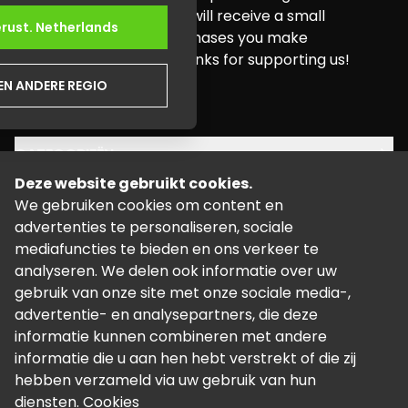
buying needs. Pure Xbox will receive a small
erust.
Netherlands
commission for any purchases you make
through this website. Thanks for supporting us!
EEN ANDERE REGIO
youtube
twitter
instagram
facebook
CATEGORIEËN
Deze website gebruikt cookies.
JURIDISCH
We gebruiken cookies om content en
advertenties te personaliseren, sociale
STEUN
mediafuncties te bieden en ons verkeer te
analyseren. We delen ook informatie over uw
gebruik van onze site met onze sociale media-,
advertentie- en analysepartners, die deze
informatie kunnen combineren met andere
informatie die u aan hen hebt verstrekt of die zij
©
2026
Mogelijk gemaakt door Kalixo.
hebben verzameld via uw gebruik van hun
diensten.
Cookies