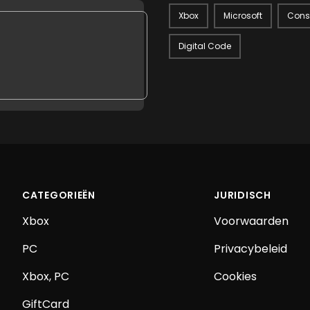
Xbox
Microsoft
Cons
Digital Code
.KALIXO.IO/STATIC-IMAGES/NL-NL-0885370846249.PNG
CATEGORIEËN
JURIDISCH
Xbox
Voorwaarden
PC
Privacybeleid
Xbox, PC
Cookies
GiftCard