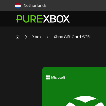
Land
Netherlands
Xbox
Xbox Gift Card €25
Thuis